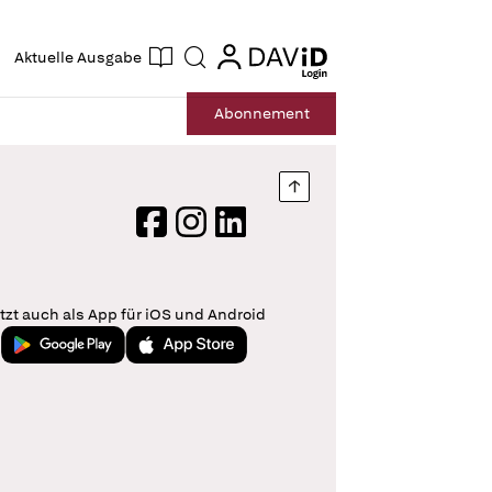
ogin
login
Aktuelle Ausgabe
Suche
Abo
nnement
Nach oben springen
Facebook
Instagram
LinkedIn
tzt auch als App für iOS und Android
Jetzt bei Google Play
Laden im App Store