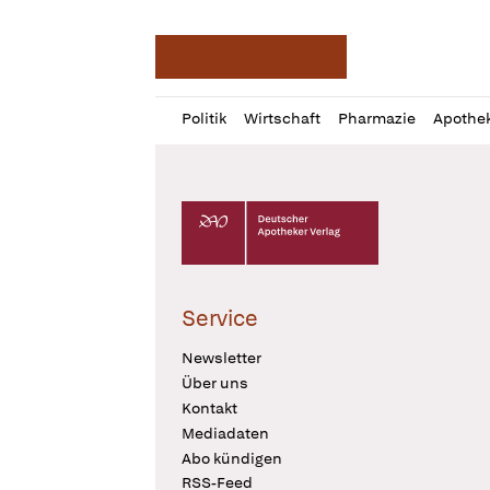
Deutsche Apotheker Ze
Profil
Daz
Politik
Wirtschaft
Pharmazie
Apothe
öffnen
Pur
Abo
öffnen
Deutscher Apotheker Verlag Logo
Service
Newsletter
Über uns
Kontakt
Mediadaten
Abo kündigen
RSS-Feed