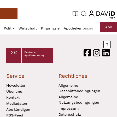
login
login
Aktuelle Ausgabe
Suche
Deutsche Apotheker Zeitung
Profil
Daz
Abo
Politik
Wirtschaft
Pharmazie
Apothekenpraxis
Recht
Sp
öffnen
Pur
Abo
öffnen
Nach
Deutscher Apotheker Verlag Logo
Facebook
Instagram
LinkedI
Service
Rechtliches
Newsletter
Allgemeine
Geschäftsbedingungen
Über uns
Allgemeine
Kontakt
Nutzungsbedingungen
Mediadaten
Impressum
Abo kündigen
Datenschutz
RSS-Feed