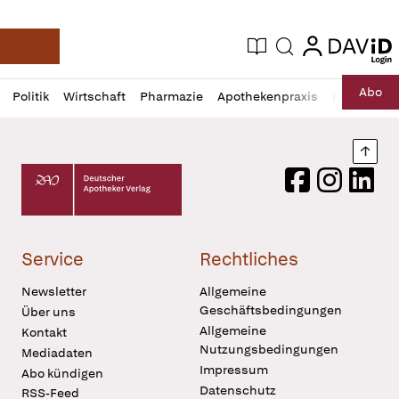
login
login
Aktuelle Ausgabe
Suche
Deutsche Apotheker Zeitung
Profil
Daz
Abo
Politik
Wirtschaft
Pharmazie
Apothekenpraxis
Recht
Sp
öffnen
Pur
Abo
öffnen
Nach
Deutscher Apotheker Verlag Logo
Facebook
Instagram
LinkedI
Service
Rechtliches
Newsletter
Allgemeine
Geschäftsbedingungen
Über uns
Allgemeine
Kontakt
Nutzungsbedingungen
Mediadaten
Impressum
Abo kündigen
Datenschutz
RSS-Feed