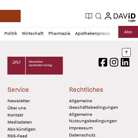
login
login
Aktuelle Ausgabe
Suche
Deutsche Apotheker Zeitung
Profil
Daz
Abo
Politik
Wirtschaft
Pharmazie
Apothekenpraxis
Recht
Sp
öffnen
Pur
Abo
öffnen
Nach
Deutscher Apotheker Verlag Logo
Facebook
Instagram
LinkedI
Service
Rechtliches
Newsletter
Allgemeine
Geschäftsbedingungen
Über uns
Allgemeine
Kontakt
Nutzungsbedingungen
Mediadaten
Impressum
Abo kündigen
Datenschutz
RSS-Feed