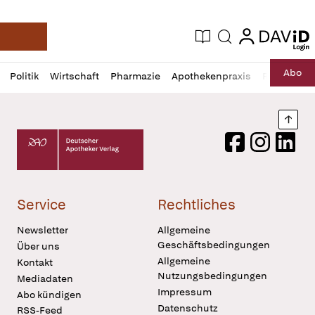
login
login
Aktuelle Ausgabe
Suche
Deutsche Apotheker Zeitung
Profil
Daz
Abo
Politik
Wirtschaft
Pharmazie
Apothekenpraxis
Recht
Sp
öffnen
Pur
Abo
öffnen
Nach
Deutscher Apotheker Verlag Logo
Facebook
Instagram
LinkedI
Service
Rechtliches
Newsletter
Allgemeine
Geschäftsbedingungen
Über uns
Allgemeine
Kontakt
Nutzungsbedingungen
Mediadaten
Impressum
Abo kündigen
Datenschutz
RSS-Feed