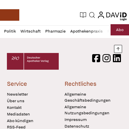
login
login
Aktuelle Ausgabe
Suche
Deutsche Apotheker Zeitung
Profil
Daz
Abo
Politik
Wirtschaft
Pharmazie
Apothekenpraxis
Recht
Sp
öffnen
Pur
Abo
öffnen
Nach
Deutscher Apotheker Verlag Logo
Facebook
Instagram
LinkedI
Service
Rechtliches
Newsletter
Allgemeine
Geschäftsbedingungen
Über uns
Allgemeine
Kontakt
Nutzungsbedingungen
Mediadaten
Impressum
Abo kündigen
Datenschutz
RSS-Feed