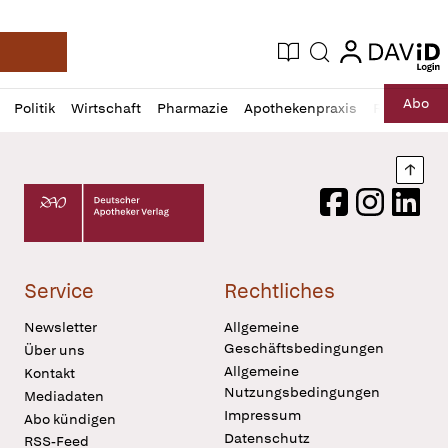
login
login
Aktuelle Ausgabe
Suche
Deutsche Apotheker Zeitung
Profil
Daz
Abo
Politik
Wirtschaft
Pharmazie
Apothekenpraxis
Recht
Sp
öffnen
Pur
Abo
öffnen
Nach
Deutscher Apotheker Verlag Logo
Facebook
Instagram
LinkedI
Service
Rechtliches
Newsletter
Allgemeine
Geschäftsbedingungen
Über uns
Allgemeine
Kontakt
Nutzungsbedingungen
Mediadaten
Impressum
Abo kündigen
Datenschutz
RSS-Feed