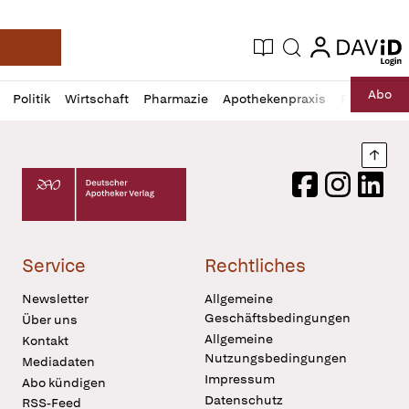
login
login
Aktuelle Ausgabe
Suche
Deutsche Apotheker Zeitung
Profil
Daz
Abo
Politik
Wirtschaft
Pharmazie
Apothekenpraxis
Recht
Sp
öffnen
Pur
Abo
öffnen
Nach
Deutscher Apotheker Verlag Logo
Facebook
Instagram
LinkedI
Service
Rechtliches
Newsletter
Allgemeine
Geschäftsbedingungen
Über uns
Allgemeine
Kontakt
Nutzungsbedingungen
Mediadaten
Impressum
Abo kündigen
Datenschutz
RSS-Feed