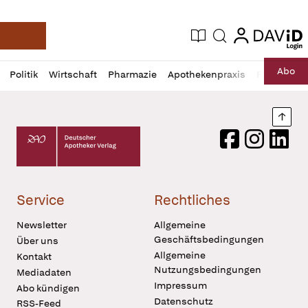
login
login
Aktuelle Ausgabe
Suche
Deutsche Apotheker Zeitung
Profil
Daz
Abo
Politik
Wirtschaft
Pharmazie
Apothekenpraxis
Recht
Sp
öffnen
Pur
Abo
öffnen
Nach
Deutscher Apotheker Verlag Logo
Facebook
Instagram
LinkedI
Service
Rechtliches
Newsletter
Allgemeine
Geschäftsbedingungen
Über uns
Allgemeine
Kontakt
Nutzungsbedingungen
Mediadaten
Impressum
Abo kündigen
Datenschutz
RSS-Feed