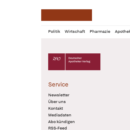
Deutsche Apotheker Ze
Profil
Daz
Politik
Wirtschaft
Pharmazie
Apothe
öffnen
Pur
Abo
öffnen
Deutscher Apotheker Verlag Logo
Service
Newsletter
Über uns
Kontakt
Mediadaten
Abo kündigen
RSS-Feed