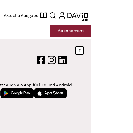
ogin
login
Aktuelle Ausgabe
Suche
Abo
nnement
Nach oben springen
Facebook
Instagram
LinkedIn
tzt auch als App für iOS und Android
Jetzt bei Google Play
Laden im App Store