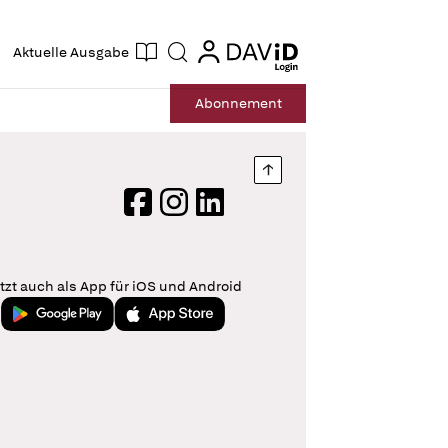
ogin
login
Aktuelle Ausgabe
Suche
Abo
nnement
Nach oben springen
Facebook
Instagram
LinkedIn
tzt auch als App für iOS und Android
Jetzt bei Google Play
Laden im App Store