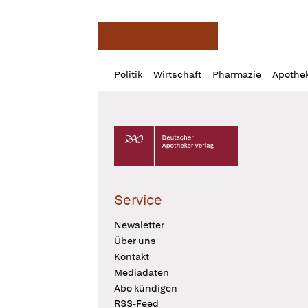
Deutsche Apotheker Ze
Profil
Daz
Politik
Wirtschaft
Pharmazie
Apothe
öffnen
Pur
Abo
öffnen
Deutscher Apotheker Verlag Logo
Service
Newsletter
Über uns
Kontakt
Mediadaten
Abo kündigen
RSS-Feed