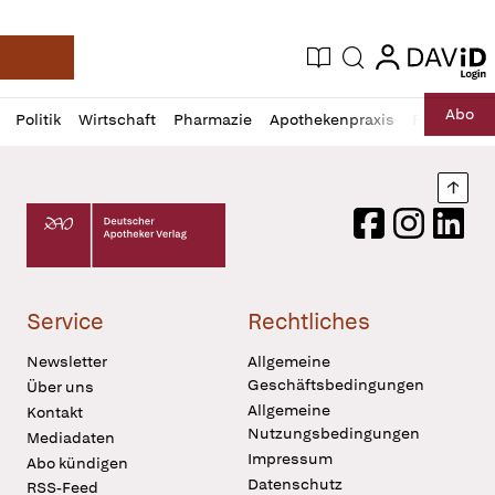
login
login
Aktuelle Ausgabe
Suche
Deutsche Apotheker Zeitung
Profil
Daz
Abo
Politik
Wirtschaft
Pharmazie
Apothekenpraxis
Recht
Sp
öffnen
Pur
Abo
öffnen
Nach
Deutscher Apotheker Verlag Logo
Facebook
Instagram
LinkedI
Service
Rechtliches
Newsletter
Allgemeine
Geschäftsbedingungen
Über uns
Allgemeine
Kontakt
Nutzungsbedingungen
Mediadaten
Impressum
Abo kündigen
Datenschutz
RSS-Feed