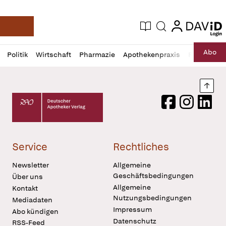
login
login
Aktuelle Ausgabe
Suche
Deutsche Apotheker Zeitung
Profil
Daz
Abo
Politik
Wirtschaft
Pharmazie
Apothekenpraxis
Recht
Sp
öffnen
Pur
Abo
öffnen
Nach
Deutscher Apotheker Verlag Logo
Facebook
Instagram
LinkedI
Service
Rechtliches
Newsletter
Allgemeine
Geschäftsbedingungen
Über uns
Allgemeine
Kontakt
Nutzungsbedingungen
Mediadaten
Impressum
Abo kündigen
Datenschutz
RSS-Feed