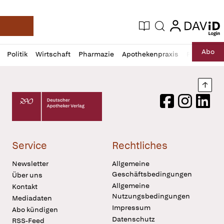
login
login
Aktuelle Ausgabe
Suche
Deutsche Apotheker Zeitung
Profil
Daz
Abo
Politik
Wirtschaft
Pharmazie
Apothekenpraxis
Recht
Sp
öffnen
Pur
Abo
öffnen
Nach
Deutscher Apotheker Verlag Logo
Facebook
Instagram
LinkedI
Service
Rechtliches
Newsletter
Allgemeine
Geschäftsbedingungen
Über uns
Allgemeine
Kontakt
Nutzungsbedingungen
Mediadaten
Impressum
Abo kündigen
Datenschutz
RSS-Feed