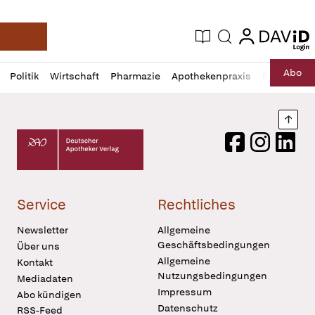
login
login
Aktuelle Ausgabe
Suche
Deutsche Apotheker Zeitung
Profil
Daz
Abo
Politik
Wirtschaft
Pharmazie
Apothekenpraxis
Recht
Sp
öffnen
Pur
Abo
öffnen
Nach
Deutscher Apotheker Verlag Logo
Facebook
Instagram
LinkedI
Service
Rechtliches
Newsletter
Allgemeine
Geschäftsbedingungen
Über uns
Allgemeine
Kontakt
Nutzungsbedingungen
Mediadaten
Impressum
Abo kündigen
Datenschutz
RSS-Feed