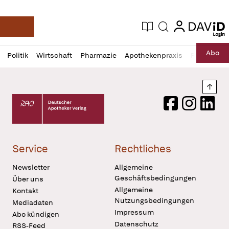
login
login
Aktuelle Ausgabe
Suche
Deutsche Apotheker Zeitung
Profil
Daz
Abo
Politik
Wirtschaft
Pharmazie
Apothekenpraxis
Recht
Sp
öffnen
Pur
Abo
öffnen
Nach
Deutscher Apotheker Verlag Logo
Facebook
Instagram
LinkedI
Service
Rechtliches
Newsletter
Allgemeine
Geschäftsbedingungen
Über uns
Allgemeine
Kontakt
Nutzungsbedingungen
Mediadaten
Impressum
Abo kündigen
Datenschutz
RSS-Feed