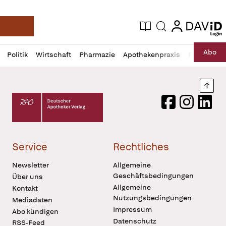
login
login
Aktuelle Ausgabe
Suche
Deutsche Apotheker Zeitung
Profil
Daz
Abo
Politik
Wirtschaft
Pharmazie
Apothekenpraxis
Recht
Sp
öffnen
Pur
Abo
öffnen
Nach
Deutscher Apotheker Verlag Logo
Facebook
Instagram
LinkedI
Service
Rechtliches
Newsletter
Allgemeine
Geschäftsbedingungen
Über uns
Allgemeine
Kontakt
Nutzungsbedingungen
Mediadaten
Impressum
Abo kündigen
Datenschutz
RSS-Feed