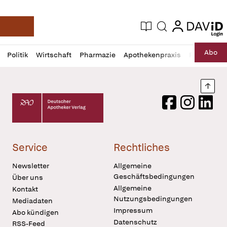
login
login
Aktuelle Ausgabe
Suche
Deutsche Apotheker Zeitung
Profil
Daz
Abo
Politik
Wirtschaft
Pharmazie
Apothekenpraxis
Recht
Sp
öffnen
Pur
Abo
öffnen
Nach
Deutscher Apotheker Verlag Logo
Facebook
Instagram
LinkedI
Service
Rechtliches
Newsletter
Allgemeine
Geschäftsbedingungen
Über uns
Allgemeine
Kontakt
Nutzungsbedingungen
Mediadaten
Impressum
Abo kündigen
Datenschutz
RSS-Feed