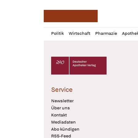
Deutsche Apotheker Ze
Profil
Daz
Politik
Wirtschaft
Pharmazie
Apothe
öffnen
Pur
Abo
öffnen
Deutscher Apotheker Verlag Logo
Service
Newsletter
Über uns
Kontakt
Mediadaten
Abo kündigen
RSS-Feed