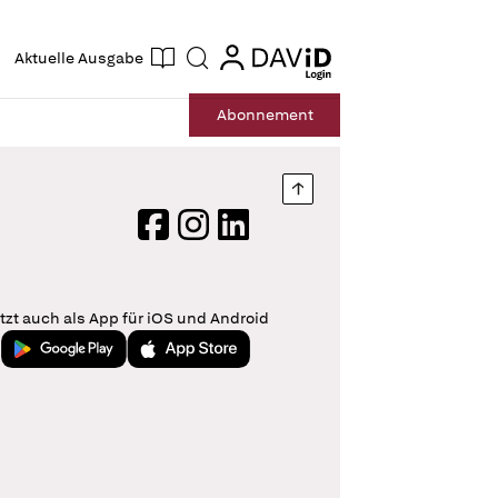
ogin
login
Aktuelle Ausgabe
Suche
Abo
nnement
Nach oben springen
Facebook
Instagram
LinkedIn
tzt auch als App für iOS und Android
Jetzt bei Google Play
Laden im App Store