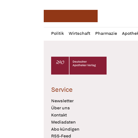
Deutsche Apotheker Ze
Profil
Daz
Politik
Wirtschaft
Pharmazie
Apothe
öffnen
Pur
Abo
öffnen
Deutscher Apotheker Verlag Logo
Service
Newsletter
Über uns
Kontakt
Mediadaten
Abo kündigen
RSS-Feed