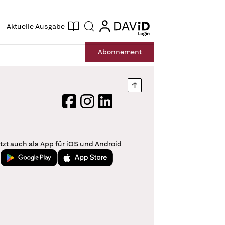
ogin
login
Aktuelle Ausgabe
Suche
Abo
nnement
Nach oben springen
Facebook
Instagram
LinkedIn
tzt auch als App für iOS und Android
Jetzt bei Google Play
Laden im App Store