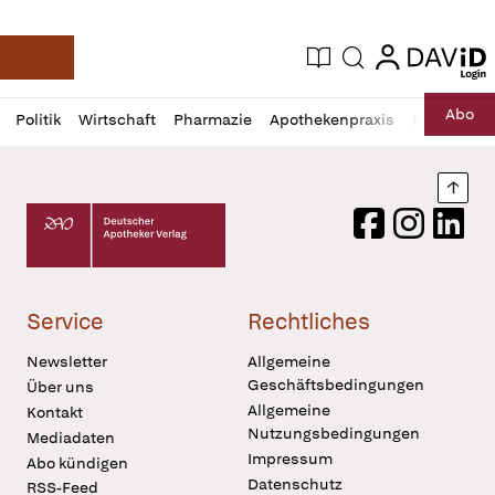
login
login
Aktuelle Ausgabe
Suche
Deutsche Apotheker Zeitung
Profil
Daz
Abo
Politik
Wirtschaft
Pharmazie
Apothekenpraxis
Recht
Sp
öffnen
Pur
Abo
öffnen
Nach
Deutscher Apotheker Verlag Logo
Facebook
Instagram
LinkedI
Service
Rechtliches
Newsletter
Allgemeine
Geschäftsbedingungen
Über uns
Allgemeine
Kontakt
Nutzungsbedingungen
Mediadaten
Impressum
Abo kündigen
Datenschutz
RSS-Feed