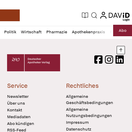
login
login
Aktuelle Ausgabe
Suche
Deutsche Apotheker Zeitung
Profil
Daz
Abo
Politik
Wirtschaft
Pharmazie
Apothekenpraxis
Recht
Sp
öffnen
Pur
Abo
öffnen
Nach
Deutscher Apotheker Verlag Logo
Facebook
Instagram
LinkedI
Service
Rechtliches
Newsletter
Allgemeine
Geschäftsbedingungen
Über uns
Allgemeine
Kontakt
Nutzungsbedingungen
Mediadaten
Impressum
Abo kündigen
Datenschutz
RSS-Feed