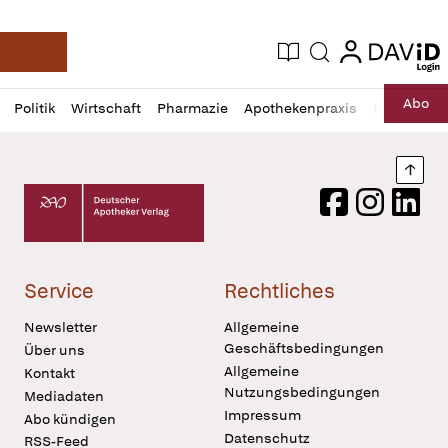
login
login
Aktuelle Ausgabe
Suche
Deutsche Apotheker Zeitung
Profil
Daz
Abo
Politik
Wirtschaft
Pharmazie
Apothekenpraxis
Recht
Sp
öffnen
Pur
Abo
öffnen
Nach
Deutscher Apotheker Verlag Logo
Facebook
Instagram
LinkedI
Service
Rechtliches
Newsletter
Allgemeine
Geschäftsbedingungen
Über uns
Allgemeine
Kontakt
Nutzungsbedingungen
Mediadaten
Impressum
Abo kündigen
Datenschutz
RSS-Feed