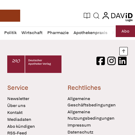
login
login
Aktuelle Ausgabe
Suche
Deutsche Apotheker Zeitung
Profil
Daz
Abo
Politik
Wirtschaft
Pharmazie
Apothekenpraxis
Recht
Sp
öffnen
Pur
Abo
öffnen
Nach
Deutscher Apotheker Verlag Logo
Facebook
Instagram
LinkedI
Service
Rechtliches
Newsletter
Allgemeine
Geschäftsbedingungen
Über uns
Allgemeine
Kontakt
Nutzungsbedingungen
Mediadaten
Impressum
Abo kündigen
Datenschutz
RSS-Feed