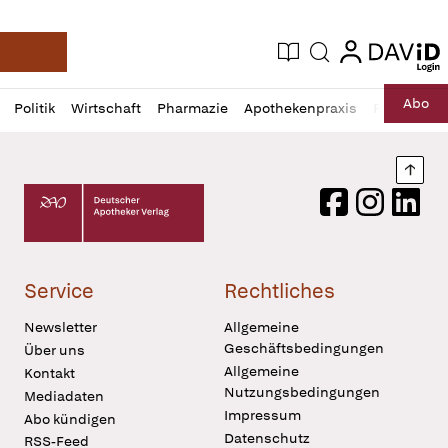
login
login
Aktuelle Ausgabe
Suche
Deutsche Apotheker Zeitung
Profil
Daz
Abo
Politik
Wirtschaft
Pharmazie
Apothekenpraxis
Recht
Sp
öffnen
Pur
Abo
öffnen
Nach
Deutscher Apotheker Verlag Logo
Facebook
Instagram
LinkedI
Service
Rechtliches
Newsletter
Allgemeine
Geschäftsbedingungen
Über uns
Allgemeine
Kontakt
Nutzungsbedingungen
Mediadaten
Impressum
Abo kündigen
Datenschutz
RSS-Feed