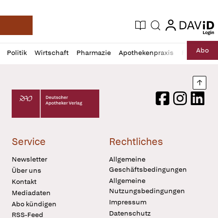
login
login
Aktuelle Ausgabe
Suche
Deutsche Apotheker Zeitung
Profil
Daz
Abo
Politik
Wirtschaft
Pharmazie
Apothekenpraxis
Recht
Sp
öffnen
Pur
Abo
öffnen
Nach
Deutscher Apotheker Verlag Logo
Facebook
Instagram
LinkedI
Service
Rechtliches
Newsletter
Allgemeine
Geschäftsbedingungen
Über uns
Allgemeine
Kontakt
Nutzungsbedingungen
Mediadaten
Impressum
Abo kündigen
Datenschutz
RSS-Feed