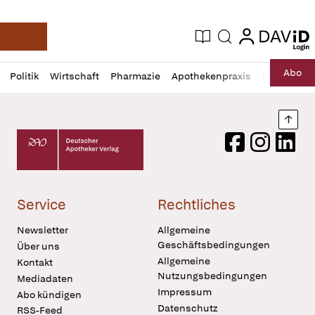
login
login
Aktuelle Ausgabe
Suche
Deutsche Apotheker Zeitung
Profil
Daz
Abo
Politik
Wirtschaft
Pharmazie
Apothekenpraxis
Recht
Sp
öffnen
Pur
Abo
öffnen
Nach
Deutscher Apotheker Verlag Logo
Facebook
Instagram
LinkedI
Service
Rechtliches
Newsletter
Allgemeine
Geschäftsbedingungen
Über uns
Allgemeine
Kontakt
Nutzungsbedingungen
Mediadaten
Impressum
Abo kündigen
Datenschutz
RSS-Feed