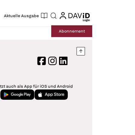
ogin
login
Aktuelle Ausgabe
Suche
Abo
nnement
Nach oben springen
Facebook
Instagram
LinkedIn
tzt auch als App für iOS und Android
Jetzt bei Google Play
Laden im App Store