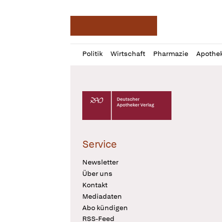
Deutsche Apotheker Ze
Profil
Daz
Politik
Wirtschaft
Pharmazie
Apothe
öffnen
Pur
Abo
öffnen
Deutscher Apotheker Verlag Logo
Service
Newsletter
Über uns
Kontakt
Mediadaten
Abo kündigen
RSS-Feed