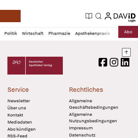
login
login
Aktuelle Ausgabe
Suche
Deutsche Apotheker Zeitung
Profil
Daz
Abo
Politik
Wirtschaft
Pharmazie
Apothekenpraxis
Recht
Sp
öffnen
Pur
Abo
öffnen
Nach
Deutscher Apotheker Verlag Logo
Facebook
Instagram
LinkedI
Service
Rechtliches
Newsletter
Allgemeine
Geschäftsbedingungen
Über uns
Allgemeine
Kontakt
Nutzungsbedingungen
Mediadaten
Impressum
Abo kündigen
Datenschutz
RSS-Feed