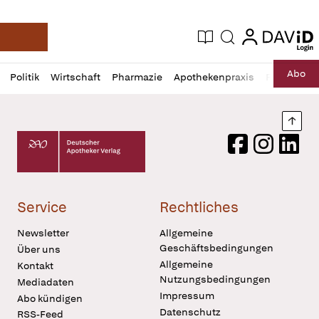
login
login
Aktuelle Ausgabe
Suche
Deutsche Apotheker Zeitung
Profil
Daz
Abo
Politik
Wirtschaft
Pharmazie
Apothekenpraxis
Recht
Sp
öffnen
Pur
Abo
öffnen
Nach
Deutscher Apotheker Verlag Logo
Facebook
Instagram
LinkedI
Service
Rechtliches
Newsletter
Allgemeine
Geschäftsbedingungen
Über uns
Allgemeine
Kontakt
Nutzungsbedingungen
Mediadaten
Impressum
Abo kündigen
Datenschutz
RSS-Feed