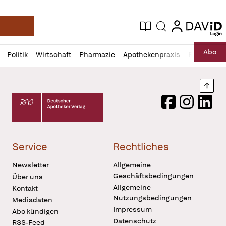
login
login
Aktuelle Ausgabe
Suche
Deutsche Apotheker Zeitung
Profil
Daz
Abo
Politik
Wirtschaft
Pharmazie
Apothekenpraxis
Recht
Sp
öffnen
Pur
Abo
öffnen
Nach
Deutscher Apotheker Verlag Logo
Facebook
Instagram
LinkedI
Service
Rechtliches
Newsletter
Allgemeine
Geschäftsbedingungen
Über uns
Allgemeine
Kontakt
Nutzungsbedingungen
Mediadaten
Impressum
Abo kündigen
Datenschutz
RSS-Feed