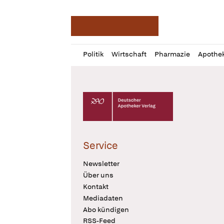
Deutsche Apotheker Ze
Profil
Daz
Politik
Wirtschaft
Pharmazie
Apothe
öffnen
Pur
Abo
öffnen
Deutscher Apotheker Verlag Logo
Service
Newsletter
Über uns
Kontakt
Mediadaten
Abo kündigen
RSS-Feed