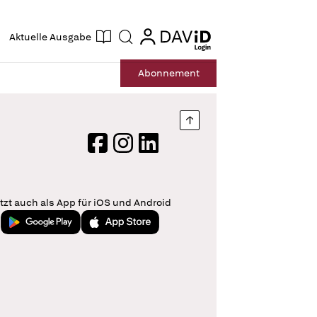
ogin
login
Aktuelle Ausgabe
Suche
Abo
nnement
Nach oben springen
Facebook
Instagram
LinkedIn
tzt auch als App für iOS und Android
Jetzt bei Google Play
Laden im App Store