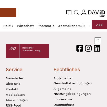
login
login
Aktuelle Ausgabe
Suche
Deutsche Apotheker Zeitung
Profil
Daz
Abo
Politik
Wirtschaft
Pharmazie
Apothekenpraxis
Recht
Sp
öffnen
Pur
Abo
öffnen
Nach
Deutscher Apotheker Verlag Logo
Facebook
Instagram
LinkedI
Service
Rechtliches
Newsletter
Allgemeine
Geschäftsbedingungen
Über uns
Allgemeine
Kontakt
Nutzungsbedingungen
Mediadaten
Impressum
Abo kündigen
Datenschutz
RSS-Feed