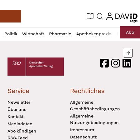
login
login
Aktuelle Ausgabe
Suche
Deutsche Apotheker Zeitung
Profil
Daz
Abo
Politik
Wirtschaft
Pharmazie
Apothekenpraxis
Recht
Sp
öffnen
Pur
Abo
öffnen
Nach
Deutscher Apotheker Verlag Logo
Facebook
Instagram
LinkedI
Service
Rechtliches
Newsletter
Allgemeine
Geschäftsbedingungen
Über uns
Allgemeine
Kontakt
Nutzungsbedingungen
Mediadaten
Impressum
Abo kündigen
Datenschutz
RSS-Feed