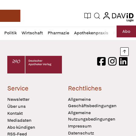
login
login
Aktuelle Ausgabe
Suche
Deutsche Apotheker Zeitung
Profil
Daz
Abo
Politik
Wirtschaft
Pharmazie
Apothekenpraxis
Recht
Sp
öffnen
Pur
Abo
öffnen
Nach
Deutscher Apotheker Verlag Logo
Facebook
Instagram
LinkedI
Service
Rechtliches
Newsletter
Allgemeine
Geschäftsbedingungen
Über uns
Allgemeine
Kontakt
Nutzungsbedingungen
Mediadaten
Impressum
Abo kündigen
Datenschutz
RSS-Feed