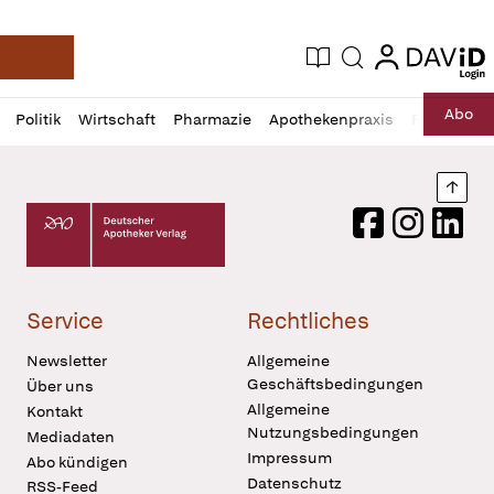
login
login
Aktuelle Ausgabe
Suche
Deutsche Apotheker Zeitung
Profil
Daz
Abo
Politik
Wirtschaft
Pharmazie
Apothekenpraxis
Recht
Sp
öffnen
Pur
Abo
öffnen
Nach
Deutscher Apotheker Verlag Logo
Facebook
Instagram
LinkedI
Service
Rechtliches
Newsletter
Allgemeine
Geschäftsbedingungen
Über uns
Allgemeine
Kontakt
Nutzungsbedingungen
Mediadaten
Impressum
Abo kündigen
Datenschutz
RSS-Feed