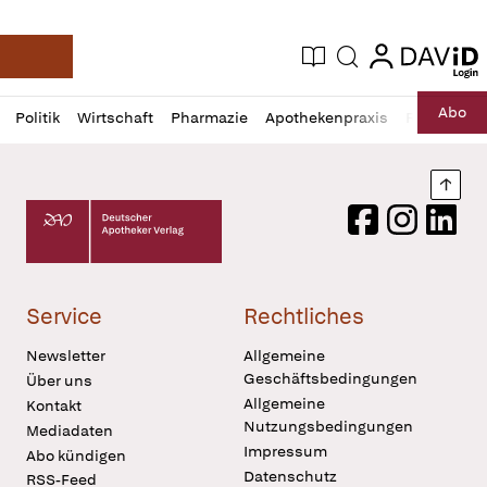
login
login
Aktuelle Ausgabe
Suche
Deutsche Apotheker Zeitung
Profil
Daz
Abo
Politik
Wirtschaft
Pharmazie
Apothekenpraxis
Recht
Sp
öffnen
Pur
Abo
öffnen
Nach
Deutscher Apotheker Verlag Logo
Facebook
Instagram
LinkedI
Service
Rechtliches
Newsletter
Allgemeine
Geschäftsbedingungen
Über uns
Allgemeine
Kontakt
Nutzungsbedingungen
Mediadaten
Impressum
Abo kündigen
Datenschutz
RSS-Feed