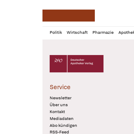
Deutsche Apotheker Ze
Profil
Daz
Politik
Wirtschaft
Pharmazie
Apothe
öffnen
Pur
Abo
öffnen
Deutscher Apotheker Verlag Logo
Service
Newsletter
Über uns
Kontakt
Mediadaten
Abo kündigen
RSS-Feed