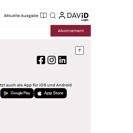
ogin
login
Aktuelle Ausgabe
Suche
Abo
nnement
Nach oben springen
Facebook
Instagram
LinkedIn
tzt auch als App für iOS und Android
Jetzt bei Google Play
Laden im App Store