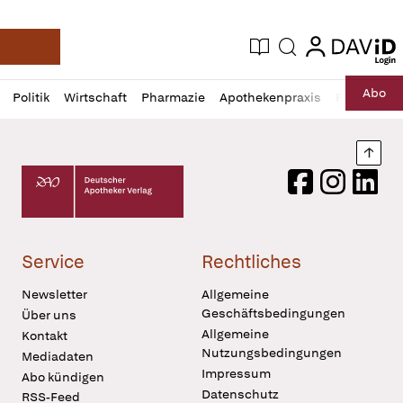
login
login
Aktuelle Ausgabe
Suche
Deutsche Apotheker Zeitung
Profil
Daz
Abo
Politik
Wirtschaft
Pharmazie
Apothekenpraxis
Recht
Sp
öffnen
Pur
Abo
öffnen
Nach
Deutscher Apotheker Verlag Logo
Facebook
Instagram
LinkedI
Service
Rechtliches
Newsletter
Allgemeine
Geschäftsbedingungen
Über uns
Allgemeine
Kontakt
Nutzungsbedingungen
Mediadaten
Impressum
Abo kündigen
Datenschutz
RSS-Feed