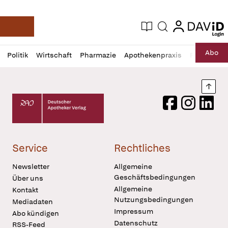
login
login
Aktuelle Ausgabe
Suche
Deutsche Apotheker Zeitung
Profil
Daz
Abo
Politik
Wirtschaft
Pharmazie
Apothekenpraxis
Recht
Sp
öffnen
Pur
Abo
öffnen
Nach
Deutscher Apotheker Verlag Logo
Facebook
Instagram
LinkedI
Service
Rechtliches
Newsletter
Allgemeine
Geschäftsbedingungen
Über uns
Allgemeine
Kontakt
Nutzungsbedingungen
Mediadaten
Impressum
Abo kündigen
Datenschutz
RSS-Feed