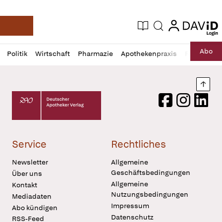
login
login
Aktuelle Ausgabe
Suche
Deutsche Apotheker Zeitung
Profil
Daz
Abo
Politik
Wirtschaft
Pharmazie
Apothekenpraxis
Recht
Sp
öffnen
Pur
Abo
öffnen
Nach
Deutscher Apotheker Verlag Logo
Facebook
Instagram
LinkedI
Service
Rechtliches
Newsletter
Allgemeine
Geschäftsbedingungen
Über uns
Allgemeine
Kontakt
Nutzungsbedingungen
Mediadaten
Impressum
Abo kündigen
Datenschutz
RSS-Feed