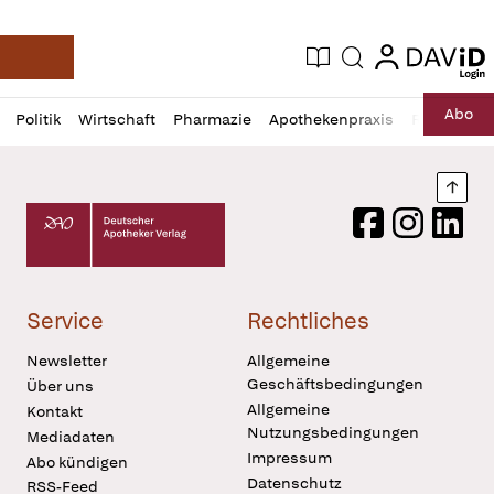
login
login
Aktuelle Ausgabe
Suche
Deutsche Apotheker Zeitung
Profil
Daz
Abo
Politik
Wirtschaft
Pharmazie
Apothekenpraxis
Recht
Sp
öffnen
Pur
Abo
öffnen
Nach
Deutscher Apotheker Verlag Logo
Facebook
Instagram
LinkedI
Service
Rechtliches
Newsletter
Allgemeine
Geschäftsbedingungen
Über uns
Allgemeine
Kontakt
Nutzungsbedingungen
Mediadaten
Impressum
Abo kündigen
Datenschutz
RSS-Feed