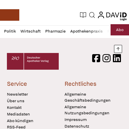
login
login
Aktuelle Ausgabe
Suche
Deutsche Apotheker Zeitung
Profil
Daz
Abo
Politik
Wirtschaft
Pharmazie
Apothekenpraxis
Recht
Sp
öffnen
Pur
Abo
öffnen
Nach
Deutscher Apotheker Verlag Logo
Facebook
Instagram
LinkedI
Service
Rechtliches
Newsletter
Allgemeine
Geschäftsbedingungen
Über uns
Allgemeine
Kontakt
Nutzungsbedingungen
Mediadaten
Impressum
Abo kündigen
Datenschutz
RSS-Feed