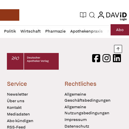
login
login
Aktuelle Ausgabe
Suche
Deutsche Apotheker Zeitung
Profil
Daz
Abo
Politik
Wirtschaft
Pharmazie
Apothekenpraxis
Recht
Sp
öffnen
Pur
Abo
öffnen
Nach
Deutscher Apotheker Verlag Logo
Facebook
Instagram
LinkedI
Service
Rechtliches
Newsletter
Allgemeine
Geschäftsbedingungen
Über uns
Allgemeine
Kontakt
Nutzungsbedingungen
Mediadaten
Impressum
Abo kündigen
Datenschutz
RSS-Feed