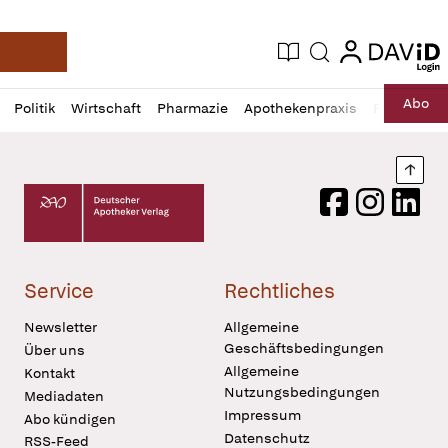
login
login
Aktuelle Ausgabe
Suche
Deutsche Apotheker Zeitung
Profil
Daz
Abo
Politik
Wirtschaft
Pharmazie
Apothekenpraxis
Recht
Sp
öffnen
Pur
Abo
öffnen
Nach
Deutscher Apotheker Verlag Logo
Facebook
Instagram
LinkedI
Service
Rechtliches
Newsletter
Allgemeine
Geschäftsbedingungen
Über uns
Allgemeine
Kontakt
Nutzungsbedingungen
Mediadaten
Impressum
Abo kündigen
Datenschutz
RSS-Feed