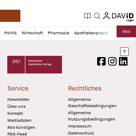
login
login
Aktuelle Ausgabe
Suche
Deutsche Apotheker Zeitung
Profil
Daz
Abo
Politik
Wirtschaft
Pharmazie
Apothekenpraxis
Recht
Sp
öffnen
Pur
Abo
öffnen
Nach
Deutscher Apotheker Verlag Logo
Facebook
Instagram
LinkedI
Service
Rechtliches
Newsletter
Allgemeine
Geschäftsbedingungen
Über uns
Allgemeine
Kontakt
Nutzungsbedingungen
Mediadaten
Impressum
Abo kündigen
Datenschutz
RSS-Feed