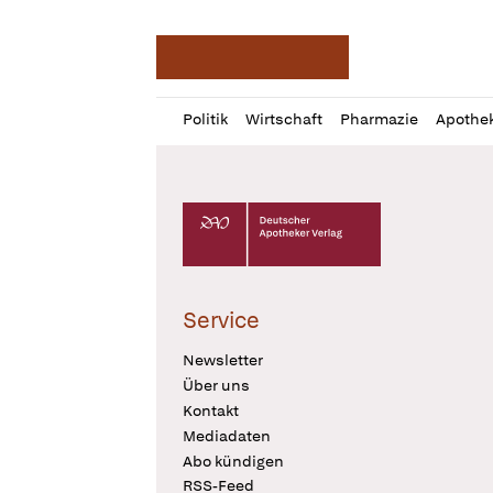
Deutsche Apotheker Ze
Profil
Daz
Politik
Wirtschaft
Pharmazie
Apothe
öffnen
Pur
Abo
öffnen
Deutscher Apotheker Verlag Logo
Service
Newsletter
Über uns
Kontakt
Mediadaten
Abo kündigen
RSS-Feed