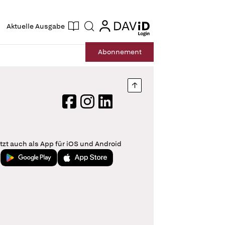
ogin
login
Aktuelle Ausgabe
Suche
Abo
nnement
Nach oben springen
Facebook
Instagram
LinkedIn
tzt auch als App für iOS und Android
Jetzt bei Google Play
Laden im App Store