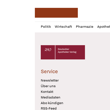
Deutsche Apotheker Ze
Profil
Daz
Politik
Wirtschaft
Pharmazie
Apothe
öffnen
Pur
Abo
öffnen
Deutscher Apotheker Verlag Logo
Service
Newsletter
Über uns
Kontakt
Mediadaten
Abo kündigen
RSS-Feed