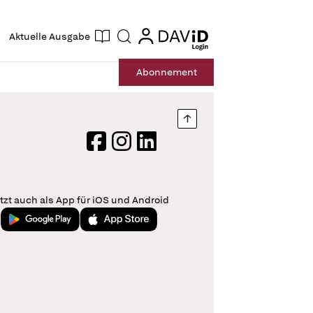
ogin
login
Aktuelle Ausgabe
Suche
Abo
nnement
Nach oben springen
Facebook
Instagram
LinkedIn
tzt auch als App für iOS und Android
Jetzt bei Google Play
Laden im App Store