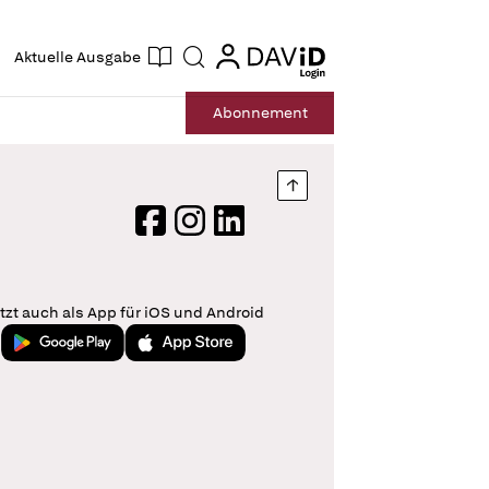
ogin
login
Aktuelle Ausgabe
Suche
Abo
nnement
Nach oben springen
Facebook
Instagram
LinkedIn
tzt auch als App für iOS und Android
Jetzt bei Google Play
Laden im App Store