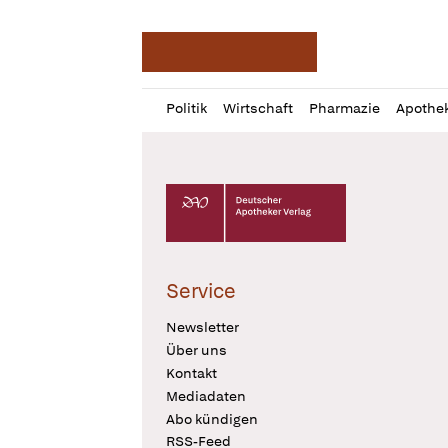
Deutsche Apotheker Ze
Profil
Daz
Politik
Wirtschaft
Pharmazie
Apothe
öffnen
Pur
Abo
öffnen
Deutscher Apotheker Verlag Logo
Service
Newsletter
Über uns
Kontakt
Mediadaten
Abo kündigen
RSS-Feed