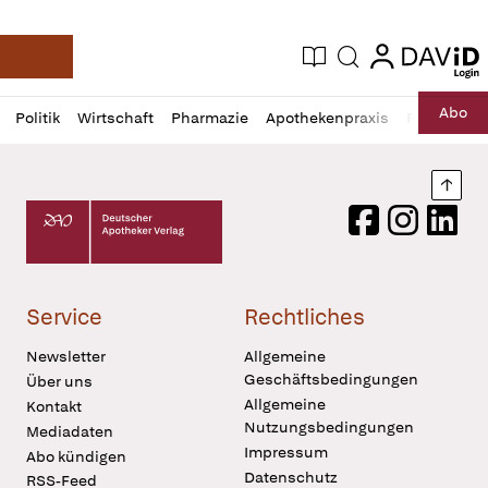
login
login
Aktuelle Ausgabe
Suche
Deutsche Apotheker Zeitung
Profil
Daz
Abo
Politik
Wirtschaft
Pharmazie
Apothekenpraxis
Recht
Sp
öffnen
Pur
Abo
öffnen
Nach
Deutscher Apotheker Verlag Logo
Facebook
Instagram
LinkedI
Service
Rechtliches
Newsletter
Allgemeine
Geschäftsbedingungen
Über uns
Allgemeine
Kontakt
Nutzungsbedingungen
Mediadaten
Impressum
Abo kündigen
Datenschutz
RSS-Feed